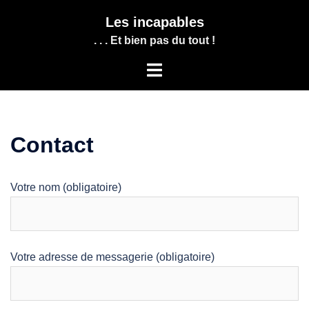
Aller
Les incapables
au
. . . Et bien pas du tout !
contenu
Ouvrir/fermer
le
menu
Contact
Votre nom (obligatoire)
Votre adresse de messagerie (obligatoire)